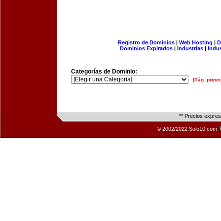
Registro de Dominios
|
Web Hosting
|
D
Dominios Expirados
|
Industrias
|
Indu
Categorías de Dominio:
[Pág. princi
** Precios expre
© 2002/2022 Solo10.com