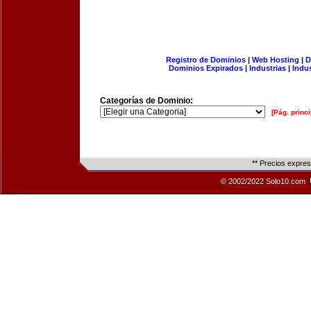
Registro de Dominios
|
Web Hosting
|
D
Dominios Expirados
|
Industrias
|
Indu
Categorías de Dominio:
[Pág. princi
** Precios expre
© 2002/2022 Solo10.com