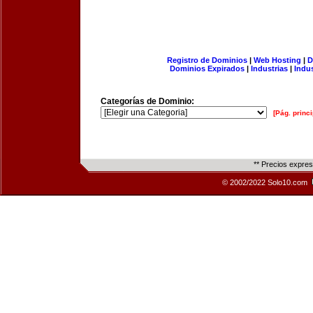
Registro de Dominios
|
Web Hosting
|
D
Dominios Expirados
|
Industrias
|
Indu
Categorías de Dominio:
[Pág. princi
** Precios expre
© 2002/2022 Solo10.com