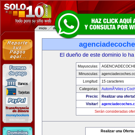
agenciadecoch
El dueño de este dominio lo ha
Mayusculas:
AGENCIADECOCH
Minusculas:
agenciadecoches.c
Longitud:
15 caracteres
Categorias:
AutomÃ³viles y Coc
Precio:
Realizar una oferta
Visitar!
agenciadecoches.
Serán consideradas ofer
Realizar una Oferta