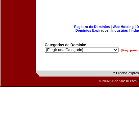
Registro de Dominios
|
Web Hosting
|
D
Dominios Expirados
|
Industrias
|
Indu
Categorías de Dominio:
[Pág. princi
** Precios expre
© 2002/2022 Solo10.com