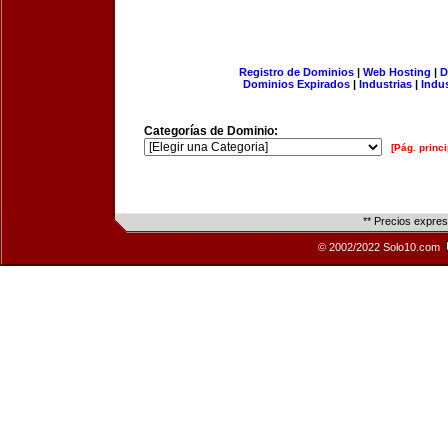
Registro de Dominios
|
Web Hosting
|
D
Dominios Expirados
|
Industrias
|
Indu
Categorías de Dominio:
[Pág. princi
** Precios expre
© 2002/2022 Solo10.com