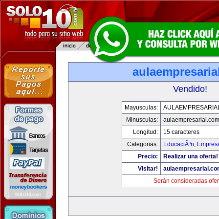
aulaempresaria
Vendido!
Mayusculas:
AULAEMPRESARIA
Minusculas:
aulaempresarial.co
Longitud:
15 caracteres
Categorias:
EducaciÃ³n
,
Empresa
Precio:
Realizar una oferta!
Visitar!
aulaempresarial.c
Serán consideradas ofer